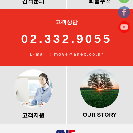
견적문의
화물추적
고객상담
02.332.9055
E-mail : move@anex.co.kr
OUR STORY
고객지원