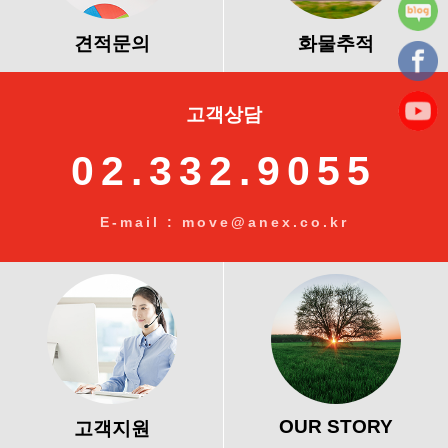
견적문의
화물추적
고객상담
02.332.9055
E-mail : move@anex.co.kr
OUR STORY
고객지원