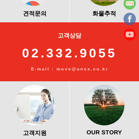
견적문의
화물추적
고객상담
02.332.9055
E-mail : move@anex.co.kr
OUR STORY
고객지원