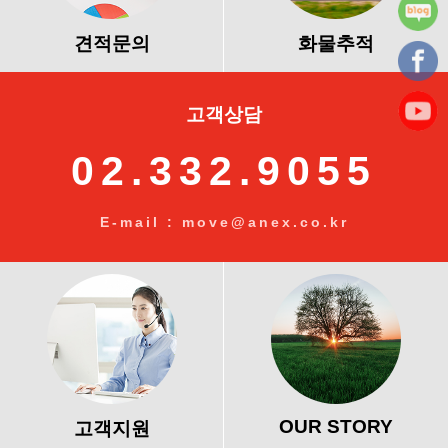
견적문의
화물추적
고객상담
02.332.9055
E-mail : move@anex.co.kr
OUR STORY
고객지원