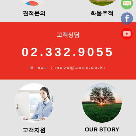
견적문의
화물추적
고객상담
02.332.9055
E-mail : move@anex.co.kr
OUR STORY
고객지원