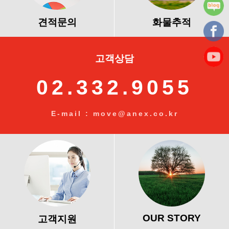
견적문의
화물추적
고객상담
02.332.9055
E-mail : move@anex.co.kr
OUR STORY
고객지원