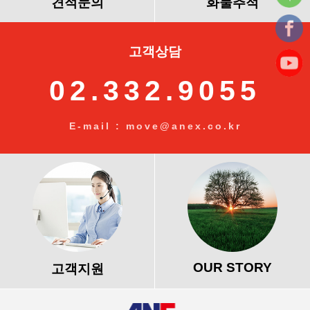
견적문의
화물추적
고객상담
02.332.9055
E-mail : move@anex.co.kr
OUR STORY
고객지원