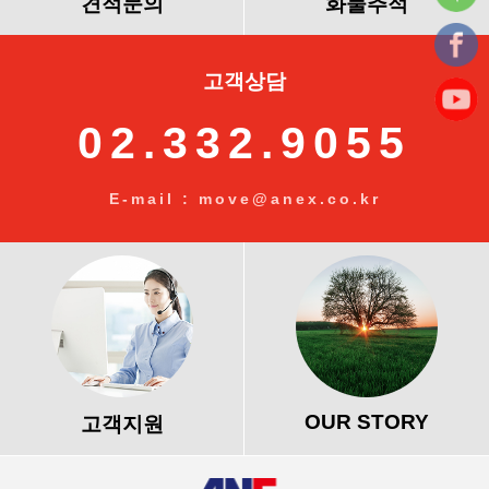
견적문의
화물추적
고객상담
02.332.9055
E-mail : move@anex.co.kr
OUR STORY
고객지원