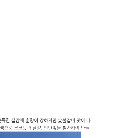
쫀득한 질감에 훈향이 강하지만 숯불갈비 맛이 나
잼으로 코코넛과 달걀, 판단잎을 첨가하여 만들