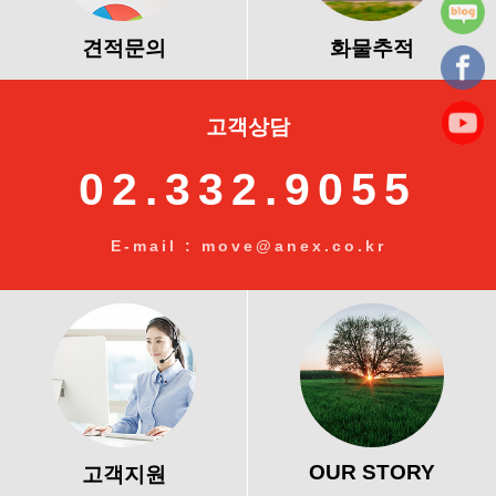
견적문의
화물추적
고객상담
02.332.9055
E-mail : move@anex.co.kr
OUR STORY
고객지원