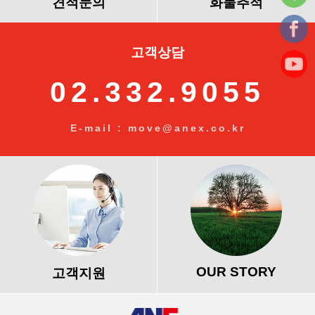
견적문의
화물추적
고객상담
02.332.9055
E-mail : move@anex.co.kr
OUR STORY
고객지원